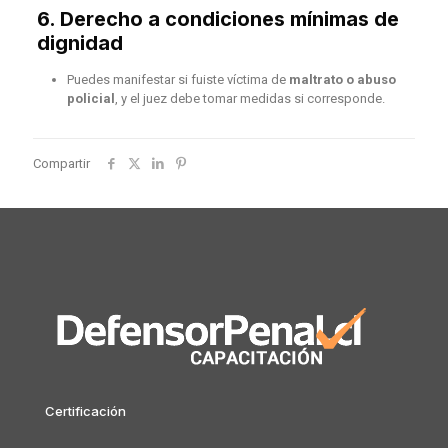
6.
Derecho a condiciones mínimas de
dignidad
Puedes manifestar si fuiste víctima de
maltrato o abuso
policial
, y el juez debe tomar medidas si corresponde.
Compartir
Certificación