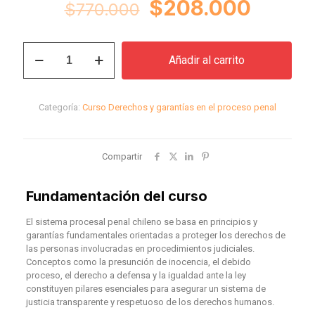
El
El
$
208.000
$
770.000
precio
precio
original
actual
Curso
Añadir al carrito
Derechos
era:
es:
y
$770.000.
$208.
garantías
en
Categoría:
Curso Derechos y garantías en el proceso penal
el
proceso
penal
cantidad
Compartir
Fundamentación del curso
El sistema procesal penal chileno se basa en principios y
garantías fundamentales orientadas a proteger los derechos de
las personas involucradas en procedimientos judiciales.
Conceptos como la presunción de inocencia, el debido
proceso, el derecho a defensa y la igualdad ante la ley
constituyen pilares esenciales para asegurar un sistema de
justicia transparente y respetuoso de los derechos humanos.