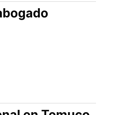
 abogado
penal en Temuco